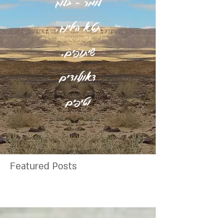
לומר - בלוג
תטא הילינג,
שיתופים,
דאונלודים
וטיפים
Featured Posts