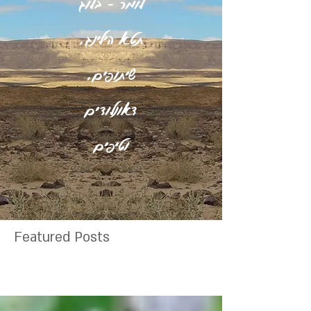
לומר - בלוג
תטא הילינג,
שיתופים,
דאונלודים
וטיפים
Featured Posts