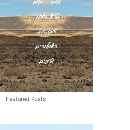
לומר - בלוג
תטא הילינג,
שיתופים,
דאונלודים
וטיפים
Featured Posts