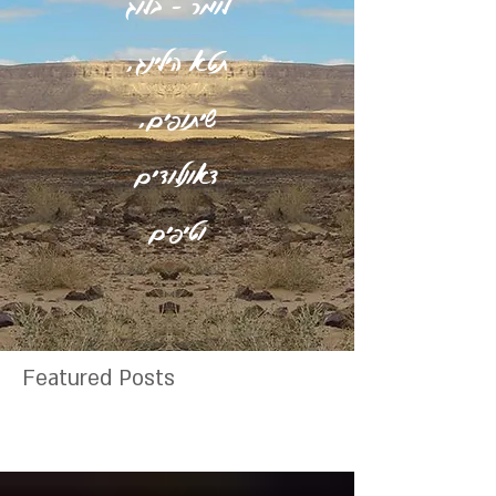
לומר - בלוג
תטא הילינג,
שיתופים,
דאונלודים
וטיפים
Featured Posts