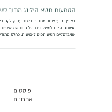
הטמעות תטא הילינג מתוך סש
באופן טבעי אנחנו מחוברים לתודעה קולקטיבי
משותפת. יונג למשל דיבר על קיום ארכיטיפים
אוניברסליים המשותפים לאנושות. כחלק מתוד
קולקטיבית אנחנו גם מושפעים ממנה וגם יכולי
להשפיע. באופן מפתיע הנושא עלה במסגרת
טיפול שעשיתי לאחרונה. המטופלת, אשה
מקסימה, התלוננה על חולשה פיזית שהתחילה
לפתע. בקריאה האינטואיטיבית שעשיתי כחלק
מטיפול התטא הילינג, ראיתי שיש לה מחוייבות
לא מודעת לשנות את התודעה הקולקטיבית
ולהעלות את התדר במרחב. זו אגב מחוייבות
פוסטים
שיש להרבה הילריות ומורות רוחניות. הבעיה