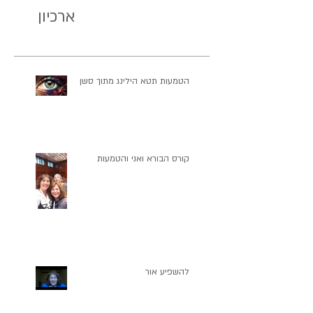
אחרונים
היתה
ארכיון
הטמעות תטא הילינג מתוך סשן
קורס הבורא ואני והטמעות