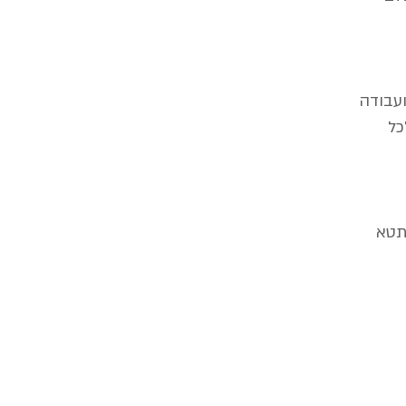
אונלודים ועבודה
כל
לתטא