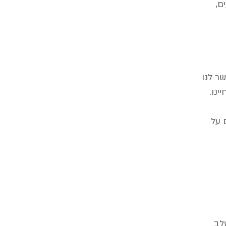
ם,
ר לנו
ינו.
 על
תקדם עוד שלב