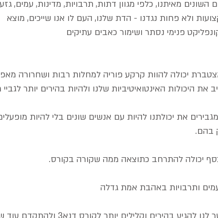
השונים מאיתנו, כלפי מגוון דתות, תרבויות, מדינות, עמים, גזעי
עות ולא פחות נגדנו - הדת שלנו, העם לו אנו שייכים, מוצא
ונפליקט פנימי נסתר ושימור כאבים עתיקים
טברת יכולה להוות קרקע פוריה למחלות רבות ושחרורה מאפש
את היכולות האינטואיטיביות שלנו ולהיות בהירים יותר לגביי חי
מגבירים את יכולתנו להיות עם אנשים שונים בלי להיות מופעלים
 בהם.
 כסף יכולה להתרחב כתוצאה ממה שקורה בקורס.
עמים ותרבויות באהבת אמת גדלה
התהליך בקורס מאפשר לנו להגיע בהירים וקלילים יותר לקורס דנא3 ולה