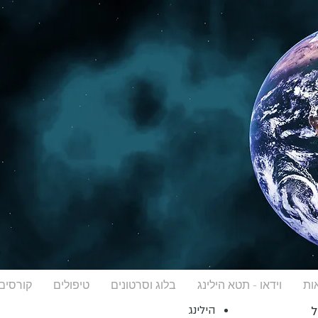
ות
וידאו - תטא הילינג
בלוג וסרטונים
טיפולים
קורסים
הילינג
ל