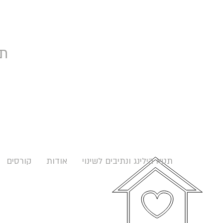
תט
תטא הילינג ונתיבים לשינוי
אודות
קורסים
עד שלא תהפוך את התת מודע למ