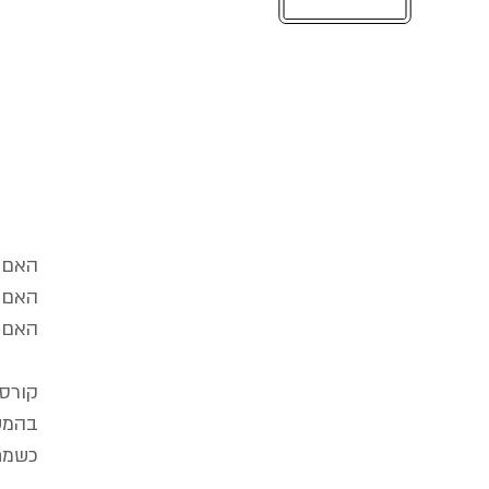
קורסי תטא הי
האם א
האם א
האם א
קורסי
בהמש
כשמתו