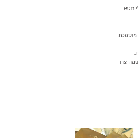
י תטא
 מוסמכת
.
שמה צרו