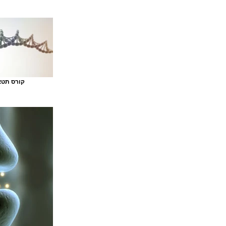
קורס תטא