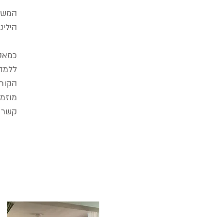
המשך
הילינג
כמאסט
ללמד 
הקור
מוזמנ
קשר