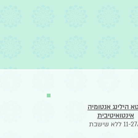
א הילינג אנטומיה
אינטואיטיבית
11- ללא שישבת