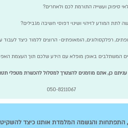
אי סיפוק ועשייה התורמת לכם ולאחרים?
ה לתת המודע לזיהוי ושינוי דפוסי חשיבה מגבילים?
תים, רפלקסולוגים, הומאופתים- הרוצים ללמוד כיצד לעבוד 
ילים המשתלבים באופן מופלא עם הידע שלכם תוך העצמת האפק
עניתם כן, אתם מוזמנים להצטרך למסלול להכשרת מטפלי תטא 
050-8211067
י, התפתחות והגשמה המלמדת אותנו כיצד להשקיט