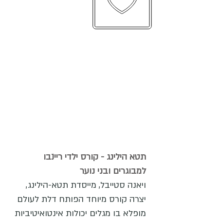
עד שלא תהפוך את התת מודע למודע הוא
ינהל את חייך ואתה תקרא לזה גורל. קארל
יונג
תטא הילינג - קורס ילדי ריינבו
למבוגרים ובני נוער
ויאנה סטייבל, מייסדת תטא-הילינג,
יצרה קורס מיוחד הפותח דלת לעולם
מופלא בו מגלים יכולות אינטואיטיביות