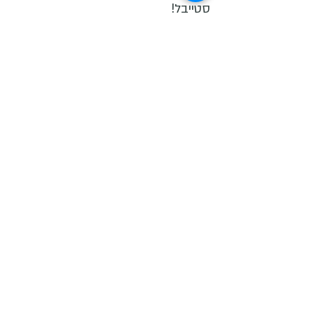
סטייבל!
מוזמנים באהבה לקורס ריינבו
ומוזמנים להפיץ מייל זה לכל מי שעשוי
להתעניין ולהפיק את מירב ההנאה
מהקורס
להתראות
מיכל