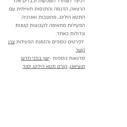
?כיצד לשחרר השפעות וכבלים אלו
הרצאה, הדגמה והתנסות חווייתית עם
התטא הילינג, מחשבות ואנרגיה
הפעילות מתאימה לקבוצות קטנות
וגדולות כאחד.
לפרטים נוספים והזמנת הפעילות
צרו
קשר
סדנאות נוספות -
ישן בפני חדש
תוציאנו
,
קורס תטא הילינג יסוד
מיכל אור | מצפה רמון | ישראל
| טל.
050-
ormichal@hotmail.com
8211067