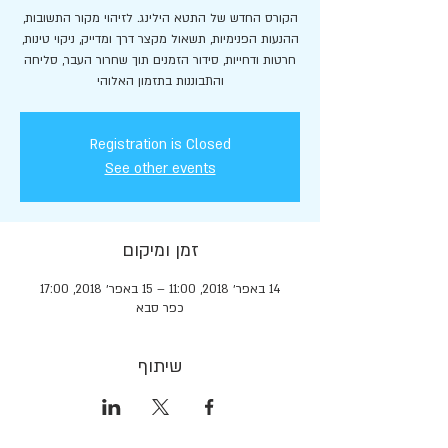
הקורס החדש של התטא הילינג. לזיהוי מקור התשובות,
ההנעות הפנימיות, תשאול מקצר דרך ומדייק, ניקוי טינות,
חרטות ודחייות, סידור הזמנים תוך שחרור העבר, סליחה
והתבוננות בתזמון האלוהי
Registration is Closed
See other events
זמן ומיקום
14 באפר׳ 2018, 11:00 – 15 באפר׳ 2018, 17:00
כפר סבא
שיתוף