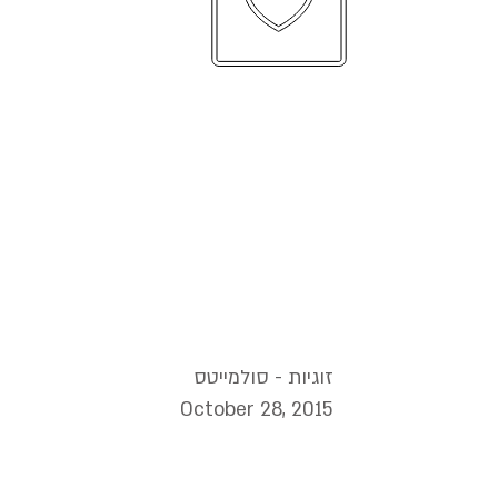
עד שלא תהפוך את התת מודע למודע הוא
ינהל את חייך ואתה תקרא לזה גורל. קארל
יונג
זוגיות - סולמייטס
October 28, 2015