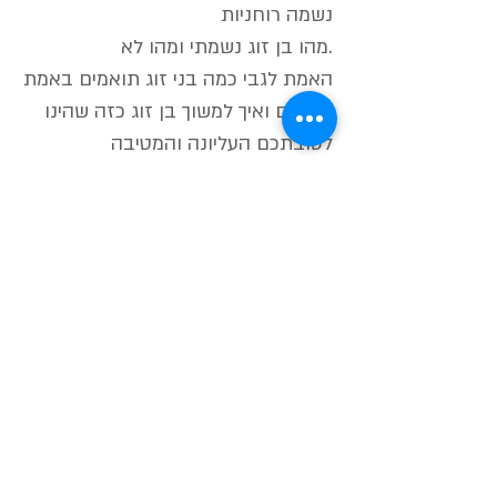
נשמה רוחניות
מהו בן זוג נשמתי ומהו לא.
האמת לגבי כמה בני זוג תואמים באמת
יש לכם ואיך למשוך בן זוג כזה שהינו
לטובתכם העליונה והמטיבה
ההשפעות החיצוניות והפנימיות
שיכולות לחסום אותך מלהיות עם בן
הזוג הנשמתי
מה כן ומה לא לעשות במערכת יחסים
תובנות לגבי מערכות יחסים בינאישיות
הדרך הטובה ביותר לממש בן זוג
נשמתי בעזרת תהליך של התטא הילינג
לפנייה לקבלת פרטים לגבי מועד
הקורס הקרוב לחצו
כאן