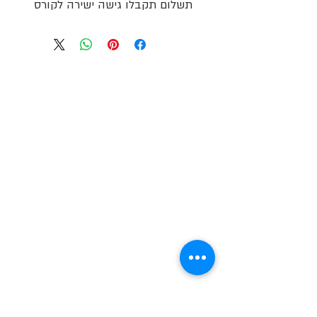
תשלום תקבלו גישה ישירה לקורס
מיכל אור | מצפה רמון | ישראל
| טל.
050-
ormichal@hotmail.com
8211067