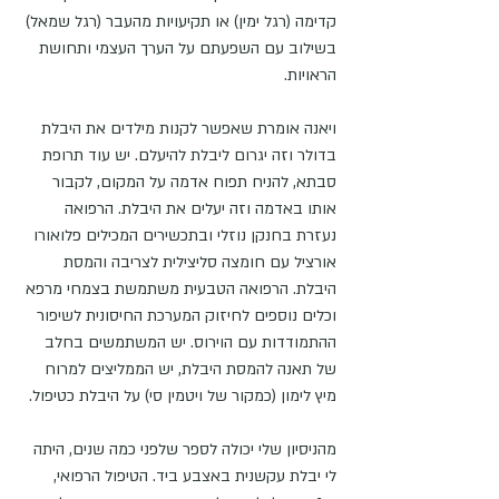
קדימה (רגל ימין) או תקיעויות מהעבר (רגל שמאל) 
בשילוב עם השפעתם על הערך העצמי ותחושת 
הראויות.
ויאנה אומרת שאפשר לקנות מילדים את היבלת 
בדולר וזה יגרום ליבלת להיעלם. יש עוד תרופת 
סבתא, להניח תפוח אדמה על המקום, לקבור 
אותו באדמה וזה יעלים את היבלת. הרפואה 
נעזרת בחנקן נוזלי ובתכשירים המכילים פלואורו 
אורציל עם חומצה סליצילית לצריבה והמסת 
היבלת. הרפואה הטבעית משתמשת בצמחי מרפא 
וכלים נוספים לחיזוק המערכת החיסונית לשיפור 
ההתמודדות עם הוירוס. יש המשתמשים בחלב 
של תאנה להמסת היבלת, יש הממליצים למרוח 
מיץ לימון (כמקור של ויטמין סי) על היבלת כטיפול.
מהניסיון שלי יכולה לספר שלפני כמה שנים, היתה 
לי יבלת עקשנית באצבע ביד. הטיפול הרפואי, 