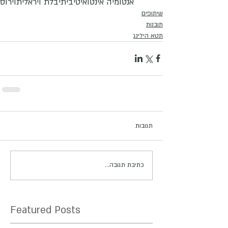
אנטומיה אינטואיטיבית
יבלת ויראלית
וירוס
שיתופים
תובנות
תטא הילינג
תגובות
כתיבת תגובה...
Featured Posts