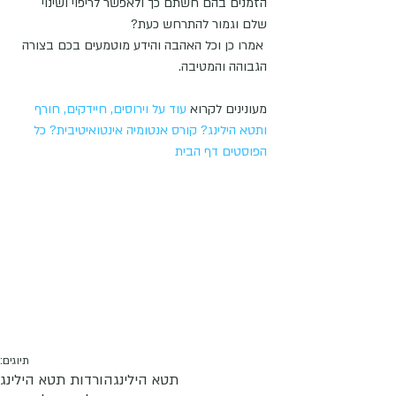
הזמנים בהם חשתם כך ולאפשר לריפוי ושינוי 
שלם וגמור להתרחש כעת?
 אמרו כן וכל האהבה והידע מוטמעים בכם בצורה 
הגבוהה והמטיבה.
מעונינים לקרוא 
עוד על וירוסים, חיידקים, חורף 
ותטא הילינג?
קורס אנטומיה אינטואיטיבית?
כל 
הפוסטים
דף הבית
תיוגים:
תטא הילינג
הורדות תטא הילינג