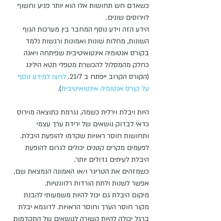
כשאדם חש תחושות אלו הוא יותר פגיע וחשוף 
לוירוסים שונים.
הידע הזה וידע נוסף המחבר בין מערכות הגוף 
השונות, מחלות שונות ואמונות ורגשות נלמד 
בקורס אנטומיה אינטואיטיבית שפיתחה ויאנה 
כחלק מהמסלול להכשרת מטפלי תטא הילינג 
(הקורס הקרוב ייפתח ב 21/7. 
לחצו למידע נוסף 
על קורס אנטומיה אינטואיטיבית
).
היות ויבלת וירלית כשמה, נגרמת כתוצאה מוירוס 
כדאי לבדוק נושאים של ירידת ערך עצמי 
ותחושות חוסר ראויות שקדמו להופעת היבלת.  
לפעמים מקרים קטנים יכולים לגרום להופעת 
היבלת לעיתים גדולים יותר.
כשמזהים את הטריגר ו/או האמונה הנמצאת שם, 
אפשר לשנות ולתת הורדות רלוונטיות.
מיקום היבלת גם יכול להיות משמעותי להבנת 
מקור חוסר הערך וחוסר הראויות. לדוגמא יבלת 
ברגל יכולה להיות קשורה לנושאים של התקדמות 