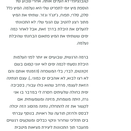
קונבנציונלי לא העלים אותה. אחרי שבוע של 
הוספת מיץ יומי לתפריט שלי היא נעלמה. המיץ כלל 
סלק, סלרי, תפוח, ג'ינג'ר וגזר. שתיתי את המיץ 
מתוך רצון להטיב עם הגוף שלי. לא התכוונתי 
להעלים את היבלת בדרך זאת, אבל לאחר כמה 
ימים ששתיתי את המיץ פתאום הבחנתי שהיבלת 
נעלמה.
ברמה הרגשית, שבועיים או יותר לפני העלמות 
היבלת נסעתי לכמה ימים לאי יווני קסום בשם 
זקינטוס, לבדי, בלי המשפחה (הזמנתי אותם והם 
לא רצו לבוא, לא אוהבים ים כמוני...). עצם הנתינה 
הזאת לעצמי, מרחב שהוא כולו עבורי, בסביבה 
ימית כחולה שלעיתים חסרה לי במדבר בו אני 
גרה, היתה משמחת, מזינה ומשמעותית. אם 
לקשור את זה להתחלה, נתינה מהסוג הזה יכולה 
לבסס ולחזק תודעה של ראויות. בנוסף עברתי 
בים תהליכי שחרור וניקוי כבלים ומשקעים רגשיים 
מהעבר תוך התכוונות ליצירת מציאות מיטבית 